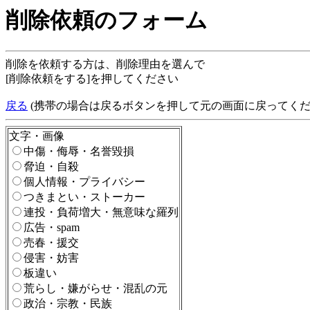
削除依頼のフォーム
削除を依頼する方は、削除理由を選んで
[削除依頼をする]を押してください
戻る
(携帯の場合は戻るボタンを押して元の画面に戻ってくだ
文字・画像
中傷・侮辱・名誉毀損
脅迫・自殺
個人情報・プライバシー
つきまとい・ストーカー
連投・負荷増大・無意味な羅列
広告・spam
売春・援交
侵害・妨害
板違い
荒らし・嫌がらせ・混乱の元
政治・宗教・民族