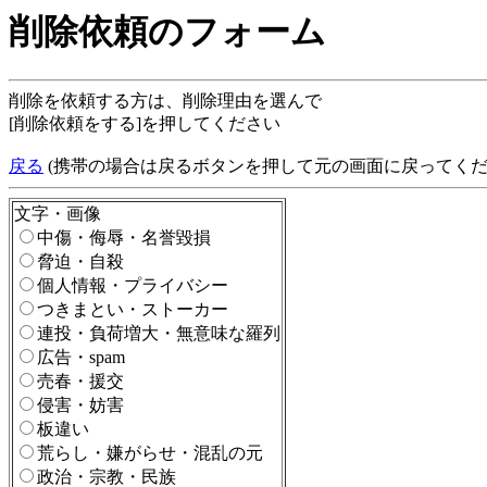
削除依頼のフォーム
削除を依頼する方は、削除理由を選んで
[削除依頼をする]を押してください
戻る
(携帯の場合は戻るボタンを押して元の画面に戻ってくだ
文字・画像
中傷・侮辱・名誉毀損
脅迫・自殺
個人情報・プライバシー
つきまとい・ストーカー
連投・負荷増大・無意味な羅列
広告・spam
売春・援交
侵害・妨害
板違い
荒らし・嫌がらせ・混乱の元
政治・宗教・民族